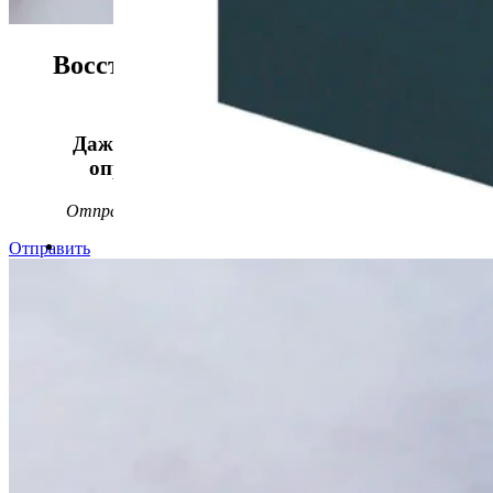
Восстанавливаем данные в 98%
случаев!
Даже, если носитель информации не
определяется, стучит или пищит.
Отправьте заявку на
бесплатную
диагностику
Отправить