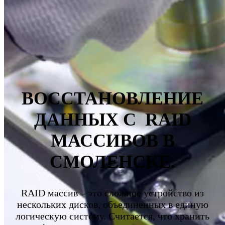
ВОССТАНОВЛЕНИЕ
ДАННЫХ С RAID
МАССИВОВ В
СМОЛЕНСКЕ.
RAID массив – это сложное устройство из
нескольких дисков, объединенных в единую
логическую систему. Считается, что хранить